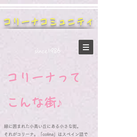
コリーナコミュニティ
since1986​
コリーナって
こんな街♪
緑に囲まれた小高い丘にある小さな街。
それがコリーナ。「colina」はスペイン語で