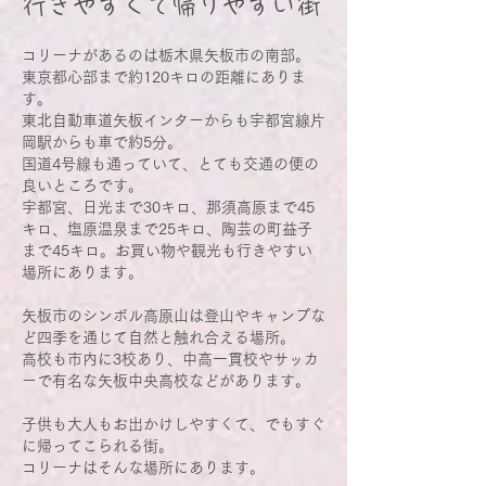
​行きやすくて帰りやすい街
​コリーナがあるのは栃木県矢板市の南部。
東京都心部まで約120キロの距離にありま
す。
東北自動車道矢板インターからも宇都宮線片
岡駅からも車で約5分。
国道4号線も通っていて、とても交通の便の
良いところです。
宇都宮、日光まで30キロ、那須高原まで45
キロ、塩原温泉まで25キロ、陶芸の町益子
まで45キロ。お買い物や観光も行きやすい
場所にあります。
矢板市のシンボル高原山は登山やキャンプな
ど四季を通じて自然と触れ合える場所。
高校も市内に3校あり、中高一貫校やサッカ
ーで有名な矢板中央高校などがあります。
子供も大人もお出かけしやすくて、でもすぐ
に帰ってこられる街。
コリーナはそんな場所にあります。