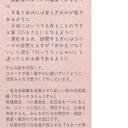
に
・子育て世代には安らぎのわが家で
あるように
・子供にはいつでも戻ることのでき
る家（ふるさと）となるように
・滞在する方、訪問する方にはコリ
ーナの自然と人々が「おかえりなさ
い」と迎え「行ってらっしゃい」と
送ってくれる街であるように
そんな街を目指して、
コリーナが長く穏やかに続いていくように、
住民みんなで街づくりをしています。
・自治会組織を発展させた新しい形の住民組
織
「コリーナコミュニティ」
管理組合、バス運営会、自治会を一つにまと
め、コリーナに住む人、滞在する人、土地を
所有する人、みんなのための問合せ・相談・
要望・解決のための窓口です。
・区画を持つ方全員が加入する
「コリーナ矢